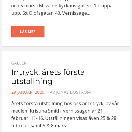
och 5 mars i Missionskyrkans galleri, 1 trappa
upp, S:t Olofsgatan 40. Vernissage…
LÄS MER
GALLERI
Intryck, årets första
utställning
PUBLICERAD
29 JANUARI 2026
AV
JONAS BOSTRÖM
DEN
Årets första utställning hos oss är Intryck, av vår
medlem Kristina Smith. Vernissagen är 21
februari 11-16. Utställningen visas även 25 & 28
februari samt 5 & 8 mars.