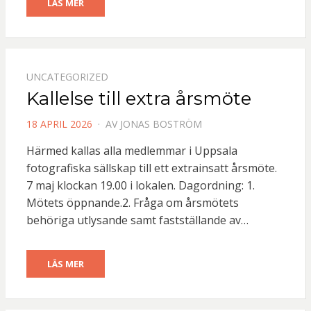
LÄS MER
UNCATEGORIZED
Kallelse till extra årsmöte
PUBLICERAD
18 APRIL 2026
AV
JONAS BOSTRÖM
DEN
Härmed kallas alla medlemmar i Uppsala
fotografiska sällskap till ett extrainsatt årsmöte.
7 maj klockan 19.00 i lokalen. Dagordning: 1.
Mötets öppnande.2. Fråga om årsmötets
behöriga utlysande samt fastställande av…
LÄS MER