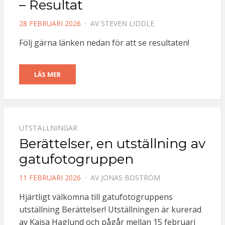
– Resultat
PUBLICERAD
28 FEBRUARI 2026
AV
STEVEN LIDDLE
DEN
Följ gärna länken nedan för att se resultaten!
LÄS MER
UTSTÄLLNINGAR
Berättelser, en utställning av
gatufotogruppen
PUBLICERAD
11 FEBRUARI 2026
AV
JONAS BOSTRÖM
DEN
Hjärtligt välkomna till gatufotogruppens
utställning Berättelser! Utställningen är kurerad
av Kajsa Haglund och pågår mellan 15 februari