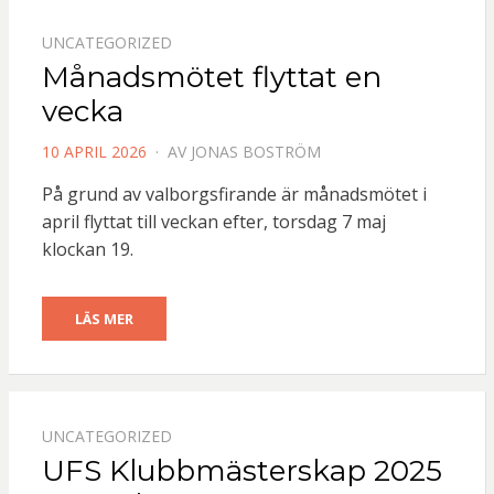
UNCATEGORIZED
Månadsmötet flyttat en
vecka
PUBLICERAD
10 APRIL 2026
AV
JONAS BOSTRÖM
DEN
På grund av valborgsfirande är månadsmötet i
april flyttat till veckan efter, torsdag 7 maj
klockan 19.
LÄS MER
UNCATEGORIZED
UFS Klubbmästerskap 2025