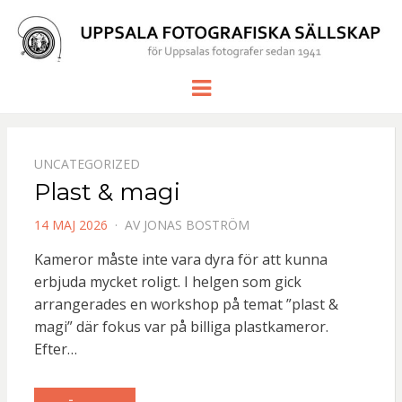
UPPSALA
för Uppsalas fotografer sedan 1941
Meny
FOTOGRAF
SÄLLSKAP
UNCATEGORIZED
Plast & magi
PUBLICERAD
14 MAJ 2026
AV
JONAS BOSTRÖM
DEN
Kameror måste inte vara dyra för att kunna
erbjuda mycket roligt. I helgen som gick
arrangerades en workshop på temat ”plast &
magi” där fokus var på billiga plastkameror.
Efter…