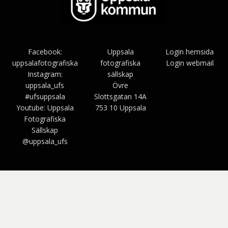
Facebook:
Uppsala
Login hemsida
uppsalafotografiska
fotografiska
Login webmail
Instagram:
sällskap
uppsala_ufs
Övre
#ufsuppsala
Slottsgatan 14A
Youtube: Uppsala
753 10 Uppsala
Fotografiska
Sällskap
@uppsala_ufs
Bezel Theme av
SimpleFreeThemes
⋅
Drivs av
WordPress