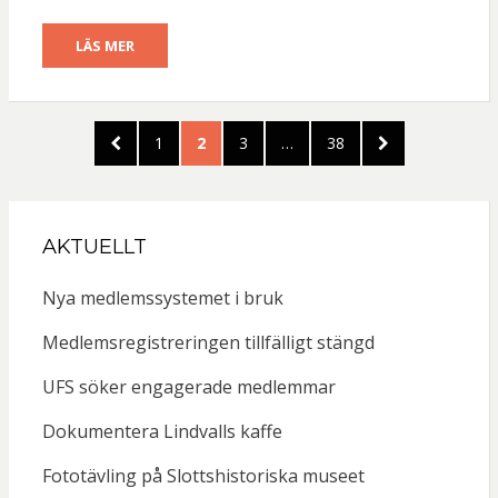
LÄS MER
Sidnumrering
FÖREGÅENDE
SIDA
SIDA
SIDA
SIDA
NÄSTA
1
2
3
…
38
för
SIDA
SIDA
inlägg
AKTUELLT
Nya medlemssystemet i bruk
Medlemsregistreringen tillfälligt stängd
UFS söker engagerade medlemmar
Dokumentera Lindvalls kaffe
Fototävling på Slottshistoriska museet