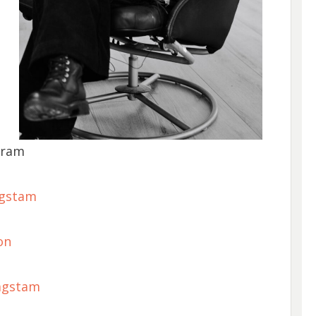
gram
agstam
on
agstam