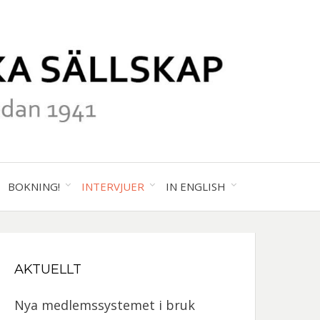
41
ALA
BOKNING!
INTERVJUER
IN ENGLISH
GRAFISKA
AKTUELLT
SKAP
Nya medlemssystemet i bruk