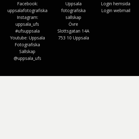
Facebook:
Uppsala
Login hemsida
uppsalafotografiska
fotografiska
Login webmail
Instagram:
sällskap
uppsala_ufs
Övre
#ufsuppsala
Slottsgatan 14A
Youtube: Uppsala
753 10 Uppsala
Fotografiska
Sällskap
@uppsala_ufs
Bezel Theme av
SimpleFreeThemes
⋅
Drivs av
WordPress