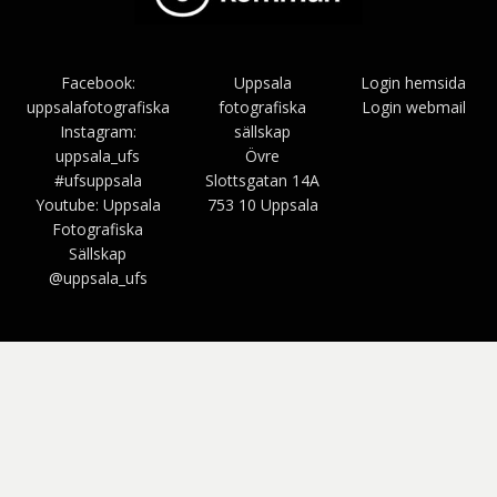
Facebook:
Uppsala
Login hemsida
uppsalafotografiska
fotografiska
Login webmail
Instagram:
sällskap
uppsala_ufs
Övre
#ufsuppsala
Slottsgatan 14A
Youtube: Uppsala
753 10 Uppsala
Fotografiska
Sällskap
@uppsala_ufs
Bezel Theme av
SimpleFreeThemes
⋅
Drivs av
WordPress