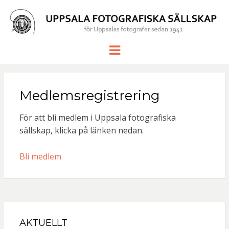
UPPSALA
för Uppsalas fotografer sedan 1941
Meny
FOTOGRAF
SÄLLSKAP
Medlemsregistrering
För att bli medlem i Uppsala fotografiska
sällskap, klicka på länken nedan.
Bli medlem
AKTUELLT