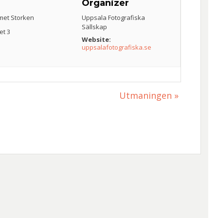
e
Organizer
met Storken
Uppsala Fotografiska
Sällskap
et 3
Website:
uppsalafotografiska.se
Utmaningen
»