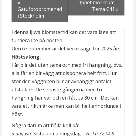
«
Öppet mörkrum –
Gatufotopromenad
Tema C41
»
i Stockholm
I denna ljuva blomstertid kan det vara läge att
fundera lite på hösten.
Den 6 september är det vernissage för 2025 års
Höstsalong.
I år blir det utan tema och med fri hängning, dvs.
alla får en bit vägg att disponera helt fritt. Hur
stor den väggbiten blir är avhängigt antalet
utställare. De senaste gångerna med fri
hängning har var och en fått ca 80 cm. Det kan
vara ett riktmärke men kan bli helt annorlunda i
höst.
Några datum att hålla koll på:
3 augusti.
Sista anmälningsdag.
Vecka 32 (4-8