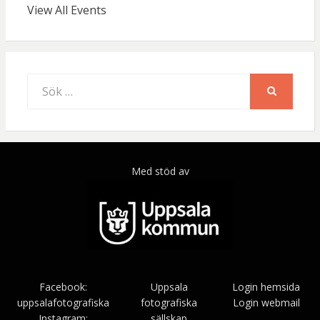
View All Events
Sök
efter:
SÖK
Med stöd av
Facebook:
Uppsala
Login hemsida
uppsalafotografiska
fotografiska
Login webmail
Instagram:
sällskap