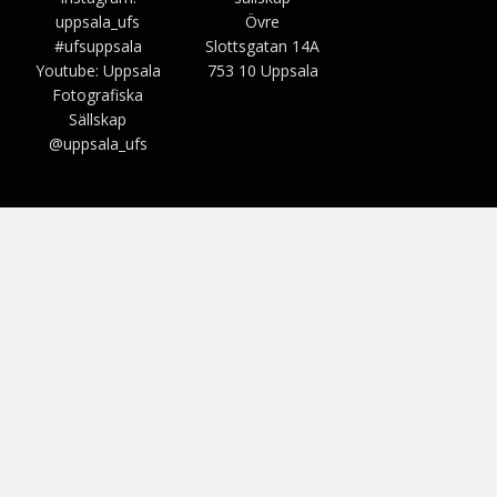
uppsala_ufs
Övre
#ufsuppsala
Slottsgatan 14A
Youtube: Uppsala
753 10 Uppsala
Fotografiska
Sällskap
@uppsala_ufs
Bezel Theme av
SimpleFreeThemes
⋅
Drivs av
WordPress