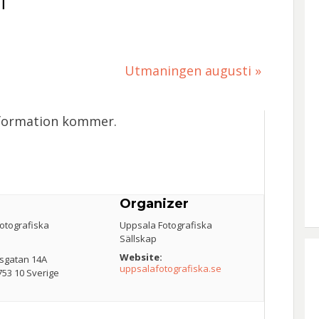
i
Utmaningen augusti
»
formation kommer.
e
Organizer
otografiska
Uppsala Fotografiska
Sällskap
Website:
tsgatan 14A
uppsalafotografiska.se
753 10
Sverige