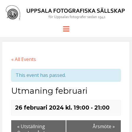
UPPSALA
för Uppsalas fotografer sedan 1941
Meny
FOTOGRAF
SÄLLSKAP
« All Events
This event has passed.
Utmaning februari
26 februari 2024 kl. 19:00
-
21:00
«
Utställning
Årsmöte
»