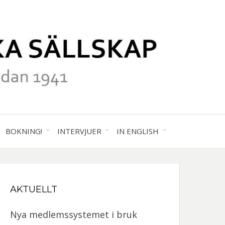
41
ALA
BOKNING!
INTERVJUER
IN ENGLISH
GRAFISKA
AKTUELLT
SKAP
Nya medlemssystemet i bruk