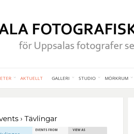
för Uppsalas fotografer sedan 19
UPPS
TETER
AKTUELLT
GALLERI
STUDIO
MÖRKRUM
FOTO
SÄLL
vents
› Tävlingar
E
E
EVENTS FROM
VIEW AS
E