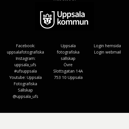
Facebook:
Uppsala
Login hemsida
uppsalafotografiska
fotografiska
Login webmail
Instagram:
sällskap
uppsala_ufs
Övre
#ufsuppsala
Slottsgatan 14A
Youtube: Uppsala
753 10 Uppsala
Fotografiska
Sällskap
@uppsala_ufs
Bezel Theme av
SimpleFreeThemes
⋅
Drivs av
WordPress