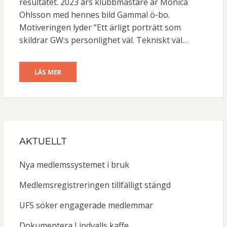
resultatet. 2023 års klubbmästare är Monica
Ohlsson med hennes bild Gammal ö-bo.
Motiveringen lyder ”Ett ärligt porträtt som
skildrar GW:s personlighet väl. Tekniskt väl…
LÄS MER
AKTUELLT
Nya medlemssystemet i bruk
Medlemsregistreringen tillfälligt stängd
UFS söker engagerade medlemmar
Dokumentera Lindvalls kaffe