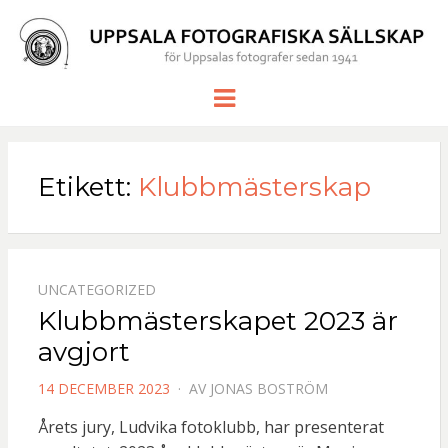
UPPSALA
för Uppsalas fotografer sedan 1941
Meny
FOTOGRAF
SÄLLSKAP
Etikett:
Klubbmästerskap
UNCATEGORIZED
Klubbmästerskapet 2023 är
avgjort
PUBLICERAD
14 DECEMBER 2023
AV
JONAS BOSTRÖM
DEN
Årets jury, Ludvika fotoklubb, har presenterat