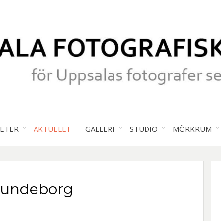
för Uppsalas fotografer sedan 19
UPPS
TETER
AKTUELLT
GALLERI
STUDIO
MÖRKRUM
FOTO
Lundeborg
SÄLL