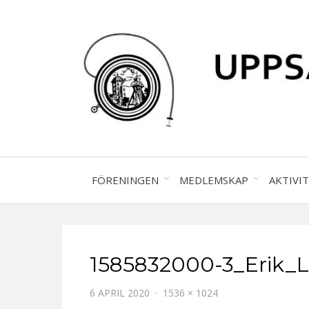
FÖRENINGEN
MEDLEMSKAP
AKTIVI
1585832000-3_Erik_
6 APRIL 2020
1536 × 1024