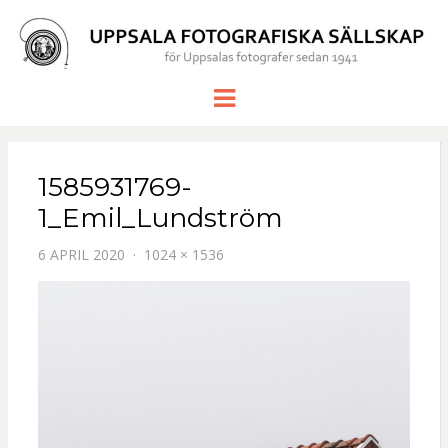
UPPSALA
för Uppsalas fotografer sedan 1941
Meny
FOTOGRAF
SÄLLSKAP
1585931769-
1_Emil_Lundström
6 APRIL 2020
1024 × 1536