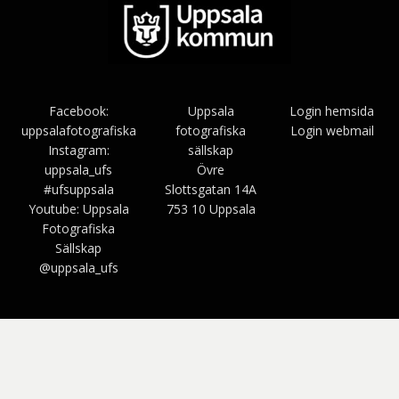
Facebook:
Uppsala
Login hemsida
uppsalafotografiska
fotografiska
Login webmail
Instagram:
sällskap
uppsala_ufs
Övre
#ufsuppsala
Slottsgatan 14A
Youtube: Uppsala
753 10 Uppsala
Fotografiska
Sällskap
@uppsala_ufs
Bezel Theme av
SimpleFreeThemes
⋅
Drivs av
WordPress