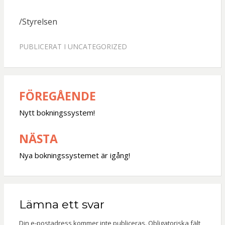
/Styrelsen
PUBLICERAT I
UNCATEGORIZED
FÖREGÅENDE
Inläggsnavigering
Nytt bokningssystem!
NÄSTA
Nya bokningssystemet är igång!
Lämna ett svar
Din e-postadress kommer inte publiceras.
Obligatoriska fält