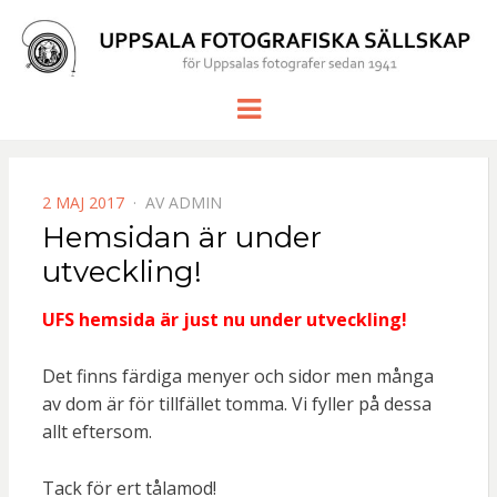
UPPSALA
för Uppsalas fotografer sedan 1941
Meny
FOTOGRAF
SÄLLSKAP
PUBLICERAD
2 MAJ 2017
AV
ADMIN
DEN
Hemsidan är under
utveckling!
UFS hemsida är just nu under utveckling!
Det finns färdiga menyer och sidor men många
av dom är för tillfället tomma. Vi fyller på dessa
allt eftersom.
Tack för ert tålamod!