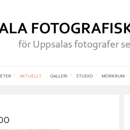
för Uppsalas fotografer sedan 19
UPPS
TETER
AKTUELLT
GALLERI
STUDIO
MÖRKRUM
FOTO
SÄLL
00