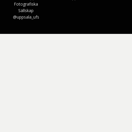
Fotografiska
Sällskap
@uppsala_ufs
Bezel Theme av
SimpleFreeThemes
⋅
Drivs av
WordPress