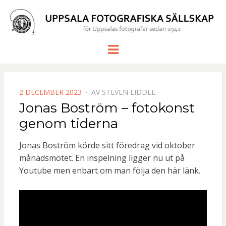
UPPSALA
för Uppsalas fotografer sedan 1941
Meny
FOTOGRAF
SÄLLSKAP
PUBLICERAD
2 DECEMBER 2023
AV
STEVEN LIDDLE
DEN
Jonas Boström – fotokonst
genom tiderna
Jonas Boström körde sitt föredrag vid oktober
månadsmötet. En inspelning ligger nu ut på
Youtube men enbart om man följa den här länk.