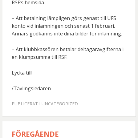
RSF:s hemsida.
– Att betalning lämpligen görs genast till UFS
konto vid inlämningen och senast 1 februari.
Annars godkänns inte dina bilder för inlämning.
– Att klubbkassören betalar deltagaravgifterna i
en klumpsumma till RSF.
Lycka till!
/Tävlingsledaren
PUBLICERAT I
UNCATEGORIZED
FÖREGÅENDE
Inläggsnavigering