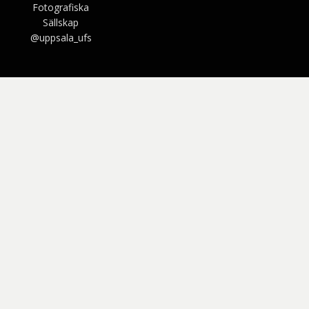
Fotografiska
Sällskap
@uppsala_ufs
Bezel Theme av
SimpleFreeThemes
⋅
Drivs av
WordPress