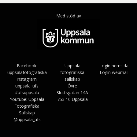
Med stöd av
Facebook:
Uppsala
Login hemsida
uppsalafotografiska
fotografiska
Login webmail
Instagram:
sällskap
uppsala_ufs
Övre
#ufsuppsala
Slottsgatan 14A
Youtube: Uppsala
753 10 Uppsala
Fotografiska
Sällskap
@uppsala_ufs
Bezel Theme av
SimpleFreeThemes
⋅
Drivs av
WordPress