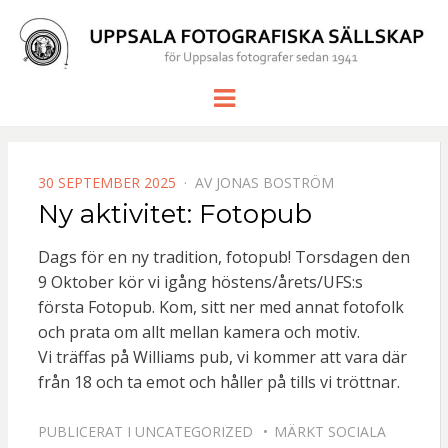
UPPSALA
för Uppsalas fotografer sedan 1941
Meny
FOTOGRAF
SÄLLSKAP
PUBLICERAD
30 SEPTEMBER 2025
AV
JONAS BOSTRÖM
DEN
Ny aktivitet: Fotopub
Dags för en ny tradition, fotopub! Torsdagen den
9 Oktober kör vi igång höstens/årets/UFS:s
första Fotopub. Kom, sitt ner med annat fotofolk
och prata om allt mellan kamera och motiv.
Vi träffas på Williams pub, vi kommer att vara där
från 18 och ta emot och håller på tills vi tröttnar.
PUBLICERAT I
UNCATEGORIZED
MÄRKT
SOCIALA