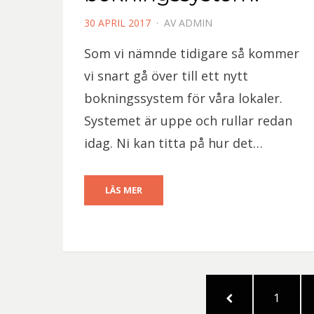
PUBLICERAD
30 APRIL 2017
AV
ADMIN
DEN
Som vi nämnde tidigare så kommer
vi snart gå över till ett nytt
bokningssystem för våra lokaler.
Systemet är uppe och rullar redan
idag. Ni kan titta på hur det…
LÄS MER
Sidnumrering
FÖREGÅENDE
SIDA
1
för