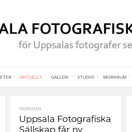
för Uppsalas fotografer sedan 19
UPPS
TETER
AKTUELLT
GALLERI
STUDIO
MÖRKRUM
FOTO
HEMSIDAN
SÄLL
Uppsala Fotografiska
Sällskap får ny