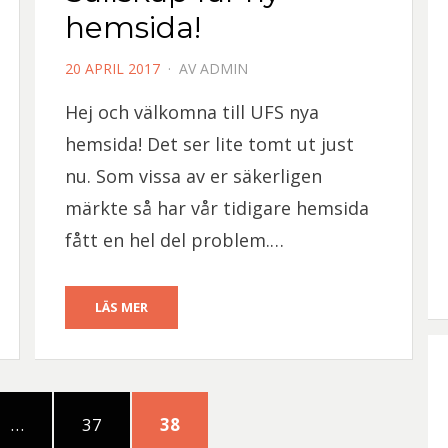
hemsida!
PUBLICERAD
20 APRIL 2017
AV
ADMIN
DEN
Hej och välkomna till UFS nya
hemsida! Det ser lite tomt ut just
nu. Som vissa av er säkerligen
märkte så har vår tidigare hemsida
fått en hel del problem.…
LÄS MER
SIDA
SIDA
…
37
38