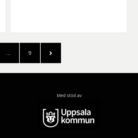
SIDA
NÄSTA
…
9
SIDA
Med stöd av