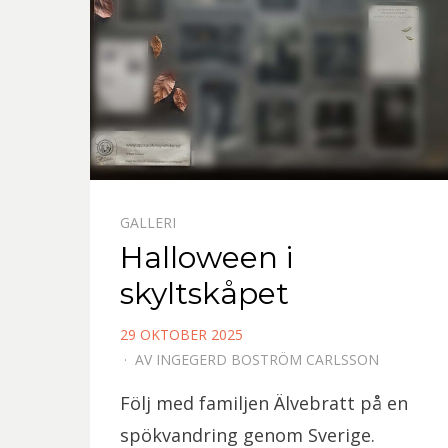
GALLERI
Halloween i
skyltskåpet
PUBLICERAD
29 OKTOBER 2025
DEN
AV
INGEGERD BOSTRÖM CARLSSON
Följ med familjen Älvebratt på en
spökvandring genom Sverige.