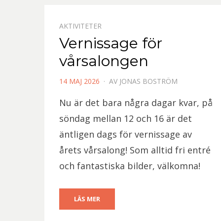
AKTIVITETER
Vernissage för
vårsalongen
PUBLICERAD
14 MAJ 2026
AV
JONAS BOSTRÖM
DEN
Nu är det bara några dagar kvar, på
söndag mellan 12 och 16 är det
äntligen dags för vernissage av
årets vårsalong! Som alltid fri entré
och fantastiska bilder, välkomna!
LÄS MER