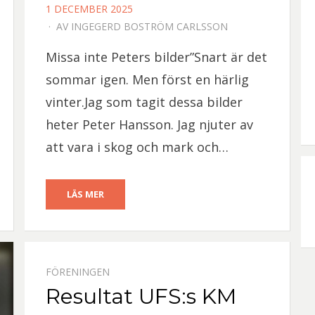
PUBLICERAD
1 DECEMBER 2025
DEN
AV
INGEGERD BOSTRÖM CARLSSON
Missa inte Peters bilder”Snart är det
sommar igen. Men först en härlig
vinter.Jag som tagit dessa bilder
heter Peter Hansson. Jag njuter av
att vara i skog och mark och…
LÄS MER
FÖRENINGEN
Resultat UFS:s KM