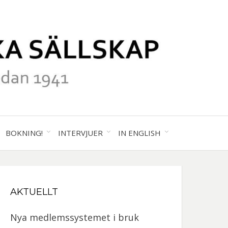
41
ALA
BOKNING!
INTERVJUER
IN ENGLISH
GRAFISKA
AKTUELLT
SKAP
Nya medlemssystemet i bruk