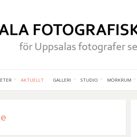
för Uppsalas fotografer sedan 19
UPPS
TETER
AKTUELLT
GALLERI
STUDIO
MÖRKRUM
FOTO
de
SÄLL