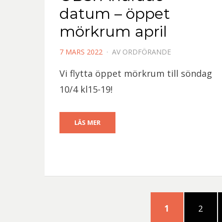
datum – öppet
mörkrum april
PUBLICERAD
7 MARS 2022
AV
ORDFÖRANDE
DEN
Vi flytta öppet mörkrum till söndag
10/4 kl15-19!
LÄS MER
Sidnumrering
SIDA
SIDA
1
2
för