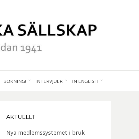
41
ALA
BOKNING!
INTERVJUER
IN ENGLISH
GRAFISKA
AKTUELLT
SKAP
Nya medlemssystemet i bruk