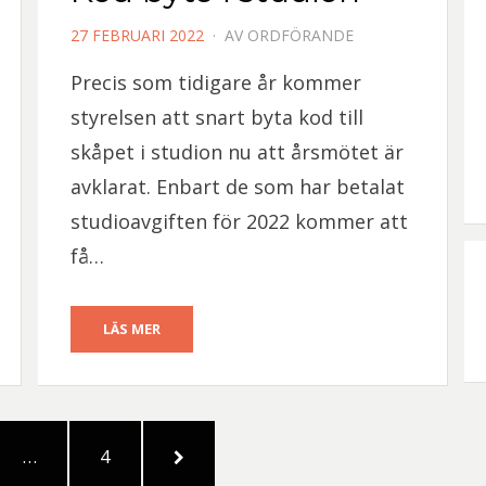
PUBLICERAD
27 FEBRUARI 2022
AV
ORDFÖRANDE
DEN
Precis som tidigare år kommer
styrelsen att snart byta kod till
skåpet i studion nu att årsmötet är
avklarat. Enbart de som har betalat
studioavgiften för 2022 kommer att
få…
LÄS MER
SIDA
NÄSTA
…
4