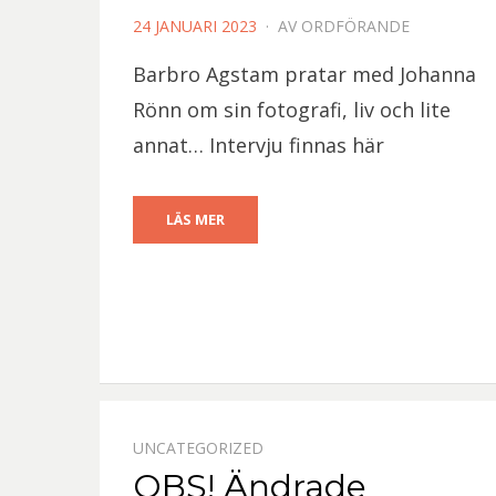
PUBLICERAD
24 JANUARI 2023
AV
ORDFÖRANDE
DEN
Barbro Agstam pratar med Johanna
Rönn om sin fotografi, liv och lite
annat… Intervju finnas här
LÄS MER
UNCATEGORIZED
OBS! Ändrade