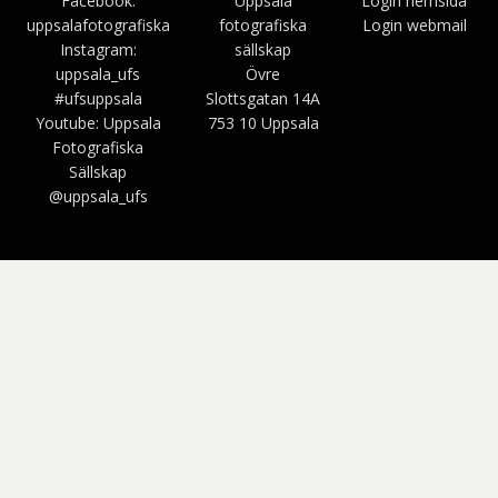
Facebook:
Uppsala
Login hemsida
uppsalafotografiska
fotografiska
Login webmail
Instagram:
sällskap
uppsala_ufs
Övre
#ufsuppsala
Slottsgatan 14A
Youtube: Uppsala
753 10 Uppsala
Fotografiska
Sällskap
@uppsala_ufs
Bezel Theme av
SimpleFreeThemes
⋅
Drivs av
WordPress