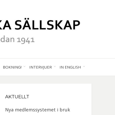
41
ALA
BOKNING!
INTERVJUER
IN ENGLISH
GRAFISKA
AKTUELLT
SKAP
Nya medlemssystemet i bruk