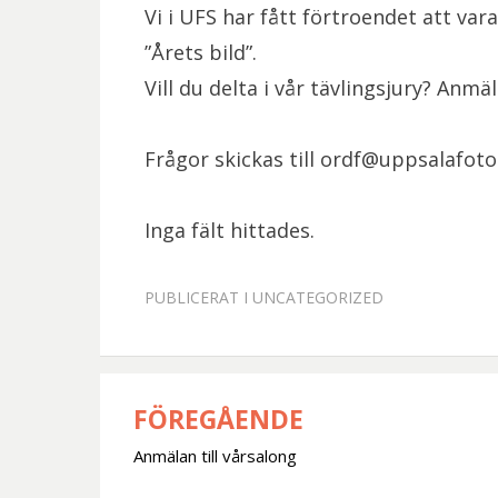
Vi i UFS har fått förtroendet att var
”Årets bild”.
Vill du delta i vår tävlingsjury? Anm
Frågor skickas till ordf@uppsalafoto
Inga fält hittades.
PUBLICERAT I
UNCATEGORIZED
FÖREGÅENDE
Inläggsnavigering
Anmälan till vårsalong