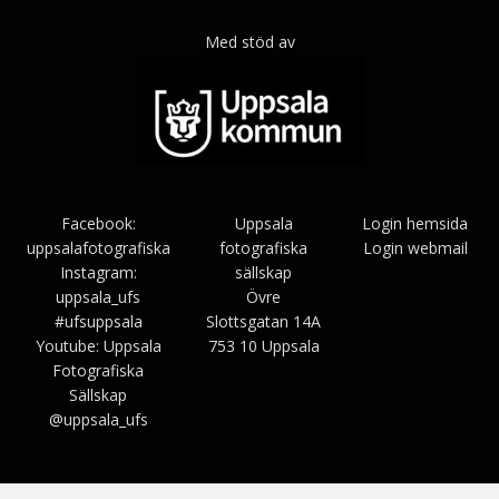
Med stöd av
Facebook:
Uppsala
Login hemsida
uppsalafotografiska
fotografiska
Login webmail
Instagram:
sällskap
uppsala_ufs
Övre
#ufsuppsala
Slottsgatan 14A
Youtube: Uppsala
753 10 Uppsala
Fotografiska
Sällskap
@uppsala_ufs
Bezel Theme av
SimpleFreeThemes
⋅
Drivs av
WordPress