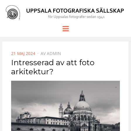
UPPSALA
för Uppsalas fotografer sedan 1941
Meny
FOTOGRAF
SÄLLSKAP
PUBLICERAD
21 MAJ 2024
AV
ADMIN
DEN
Intresserad av att foto
arkitektur?