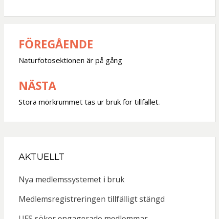
FÖREGÅENDE
Inläggsnavigering
Naturfotosektionen är på gång
NÄSTA
Stora mörkrummet tas ur bruk för tillfället.
AKTUELLT
Nya medlemssystemet i bruk
Medlemsregistreringen tillfälligt stängd
UFS söker engagerade medlemmar